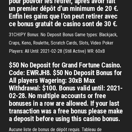
pour pouvoir les retirer, après avoir fait
un premier dépôt d’un minimum de 20 €.
Enfin les gains que l’on peut retirer avec
ce bonus gratuit de casino sont de 30 €.
31CHIPY Bonus: No Deposit Bonus Game types: Blackjack,
Craps, Keno, Roulette, Scratch Cards, Slots, Video Poker
Players: All Until: 2021-02-28 (Still Active) WR: 60xB
$50 No Deposit for Grand Fortune Casino.
Code: EWRJH8. $50 No Deposit Bonus for
All players Wagering: 30xB Max
Withdrawal: $100. Bonus valid until: 2021-
02-28. No multiple accounts or free
bonuses in a row are allowed. If yоur last
transaction wаs а free bonus рlеаsе mаkе
а dероsit bеfоrе using this casino bonus.
Aucune liste de bonus de dépôt requis. Tableau de