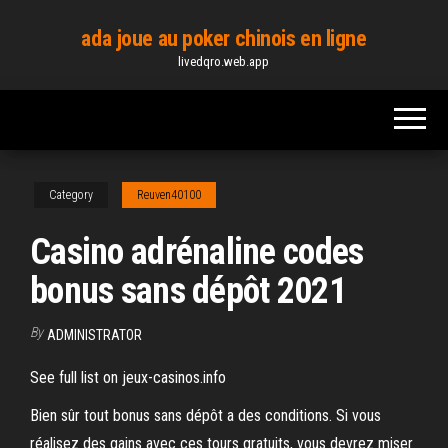
Skip
ada joue au poker chinois en ligne
to
livedqro.web.app
the
content
Category
Reuven40100
Casino adrénaline codes
bonus sans dépôt 2021
By
ADMINISTRATOR
See full list on jeux-casinos.info
Bien sûr tout bonus sans dépôt a des conditions. Si vous
réalisez des gains avec ces tours gratuits, vous devrez miser