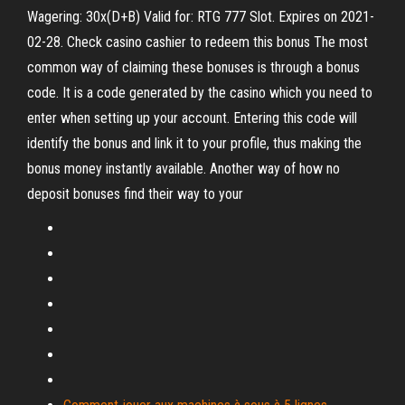
Wagering: 30x(D+B) Valid for: RTG 777 Slot. Expires on 2021-
02-28. Check casino cashier to redeem this bonus The most
common way of claiming these bonuses is through a bonus
code. It is a code generated by the casino which you need to
enter when setting up your account. Entering this code will
identify the bonus and link it to your profile, thus making the
bonus money instantly available. Another way of how no
deposit bonuses find their way to your