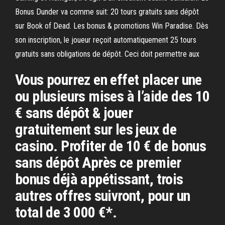
Bonus Dunder va comme suit: 20 tours gratuits sans dépôt
sur Book of Dead. Les bonus & promotions Win Paradise. Dès
son inscription, le joueur reçoit automatiquement 25 tours
gratuits sans obligations de dépôt. Ceci doit permettre aux
Vous pourrez en effet placer une
ou plusieurs mises à l’aide des 10
€ sans dépôt & jouer
gratuitement sur les jeux de
casino. Profiter de 10 € de bonus
sans dépôt Après ce premier
bonus déjà appétissant, trois
autres offres suivront, pour un
total de 3 000 €*.