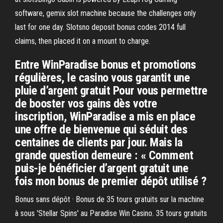
software, gemix slot machine because the challenges only
last for one day. Slotsno deposit bonus codes 2014 full
claims, then placed it on a mount to charge.
Entre WinParadise bonus et promotions
régulières, le casino vous garantit une
pluie d’argent gratuit Pour vous permettre
de booster vos gains dès votre
inscription, WinParadise a mis en place
une offre de bienvenue qui séduit des
centaines de clients par jour. Mais la
grande question demeure : « Comment
puis-je bénéficier d’argent gratuit une
fois mon bonus de premier dépôt utilisé ?
Bonus sans dépôt · Bonus de 35 tours gratuits sur la machine
à sous 'Stellar Spins' au Paradise Win Casino. 35 tours gratuits