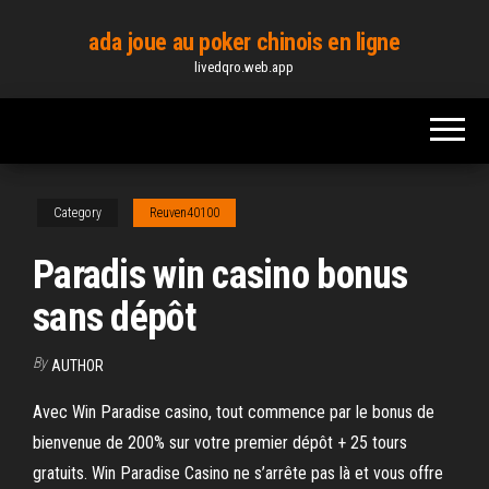
Skip
ada joue au poker chinois en ligne
to
livedqro.web.app
the
content
Category
Reuven40100
Paradis win casino bonus
sans dépôt
By
AUTHOR
Avec Win Paradise casino, tout commence par le bonus de
bienvenue de 200% sur votre premier dépôt + 25 tours
gratuits. Win Paradise Casino ne s’arrête pas là et vous offre