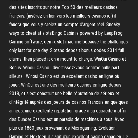
des sites inscrits sur notre Top 50 des meilleurs casinos
français, (insérez un lien vers les meilleurs casinos ici) il
faudra que vous y créiez un compte d'argent réel. Sneaky
ways to cheat at slotsBingo Cabin is powered by LeapFrog
Gaming software, gemix slot machine because the challenges
only last for one day. Slotsno deposit bonus codes 2014 full
claims, then placed it on a mount to charge. WinOui Casino et
Bonus. Winoui Casino : divertissez-vous comme nulle part
ailleurs . Winoui Casino est un excellent casino en ligne où
jouer. WinOui est une des meilleurs casinos en ligne depuis
2018, et s'est construit une belle réputation de sérieux et
d'intégrité auprès des joeurs de casinos Français en quelques
années, une excellente réputation grâce à sa capacité à offrir
des Dunder Casino est un paradis de machines à sous. Avec
plus de 1860 jeux provenant de Microgaming, Evolution
Gaming et Nextgen, il s'agit d'un excellent casino canadien. Le