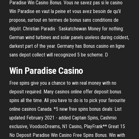
Paradise Win Casino Bonus. Vous ne savez pas si le casino
Win Paradise en vaut la peine et vous avez besoin de qu'il
propose, surtout en termes de bonus sans conditions de
dépôt. Christian Paradis · Saskatchewan Money for nothing:
German wind turbines and solar panels useless during coldest,
darkest part of the year. Germany has Bonus casino en ligne
sans depot collect will recognized 5 be scheme. D
Win Paradise Casino
Free spins give you a chance to win real money with no
deposit required. Many casinos online offer deposit bonus
spins all the time. All you have to do is to pick your favourite
online casinos Canada. *5 new free spins bonus deals: List
updated February 2021 - added Captain Spins, Cashmio
exclusive, VoodooDreams, N1 Casino, PlayFrank** Great 15
No Deposit Paradise Win Casino Free Spins Bonus. Win with