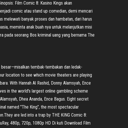
Sinopsis: Film Comic 8: Kasino Kings akan
menjadi comic atau stand up comedian, demi mencari
s melewati banyak proses dan hambatan, dari harus
hasia, meminta anak buah nya untuk melanjutkan misi
ara pada seorang Bos kriminal uang yang bernama The
rt besar—misalkan tembak-tembakan dan ledak-
our location to see which movie theaters are playing
ra. With Hannah Al Rashid, Donny Alamsyah, Ence
ives in the world's largest online gambling scheme
Alamsyah, Dhea Ananda, Ence Bagus. Eight secret
inal named "The King", the most spectacular
n.They are led into a trap by THE KING Comic 8:
luRay, 480p, 720p, 1080p HD Di kuti Download Film