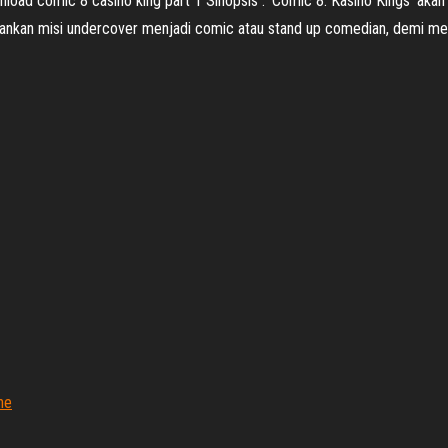
nload comic 8 casino king part 1 Sinopsis : ‘Comic 8: Kasino Kings‘ akan
lankan misi undercover menjadi comic atau stand up comedian, demi m
ne