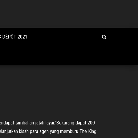
S DÉPÔT 2021
endapat tambahan jatah layar."Sekarang dapat 200
melanjutkan kisah para agen yang memburu The King